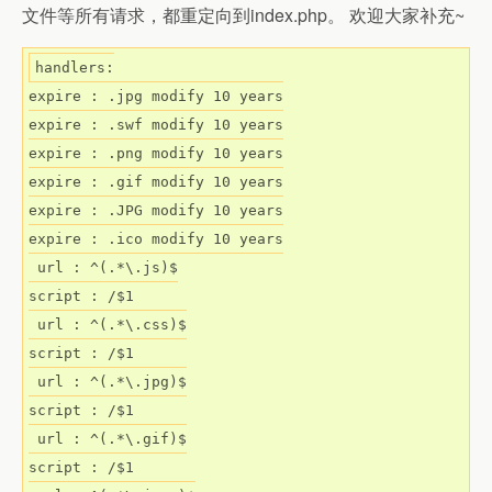
文件等所有请求，都重定向到index.php。 欢迎大家补充~
handlers:

expire : .jpg modify 10 years

expire : .swf modify 10 years

expire : .png modify 10 years

expire : .gif modify 10 years

expire : .JPG modify 10 years

expire : .ico modify 10 years

 url : ^(.*\.js)$

script : /$1

 url : ^(.*\.css)$

script : /$1

 url : ^(.*\.jpg)$

script : /$1

 url : ^(.*\.gif)$

script : /$1
