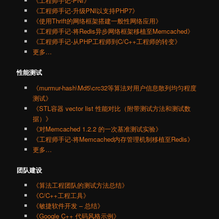
《工程师手记-PNI》
《工程师手记-升级PNI以支持PHP7》
《使用Thrift的网络框架搭建一般性网络应用》
《工程师手记-将Redis异步网络框架移植至Memcached》
《工程师手记-从PHP工程师到C/C++工程师的转变》
更多…
性能测试
《murmur-hash\Md5\crc32等算法对用户信息散列均匀程度
测试》
《STL容器 vector list 性能对比（附带测试方法和测试数
据）》
《对Memcached 1.2.2 的一次基准测试实验》
《工程师手记-将Memcached内存管理机制移植至Redis》
更多…
团队建设
《算法工程团队的测试方法总结》
《C/C++工程工具》
《敏捷软件开发 – 总结》
《Google C++ 代码风格示例》