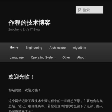
跳
至
搜
主
索
内
作程的技术博客
容
区
Zuocheng Liu‘s IT Blog
域
主
Home
Engineering
Architecture
Algorithm
页
Language
Operating System
Other
About
欢迎光临！
鄙站简陋，欢迎光临！
这个网站记录了我技术生涯过程中的一些所想所思，主要包含各类
总结、笔记、项目经历等。若您在查阅的同时也留下了点评，鄙人
必深感荣幸之至！