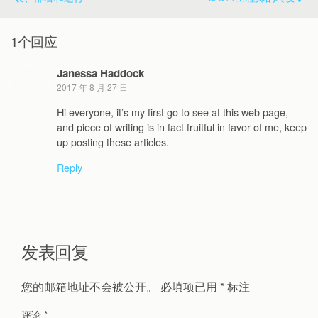
1个回应
Janessa Haddock
2017 年 8 月 27 日
Hi everyone, it’s my first go to see at this web page,
and piece of writing is in fact fruitful in favor of me, keep
up posting these articles.
Reply
发表回复
您的邮箱地址不会被公开。
必填项已用
*
标注
评论
*