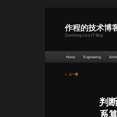
跳
至
主
作程的技术博
内
Zuocheng Liu‘s IT Blog
容
区
域
主
Home
Engineering
Archi
页
文
←
上一篇
章
导
航
判
系