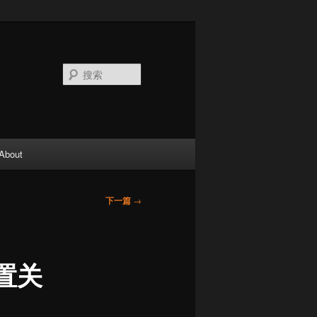
搜
索
About
下一篇
→
置关