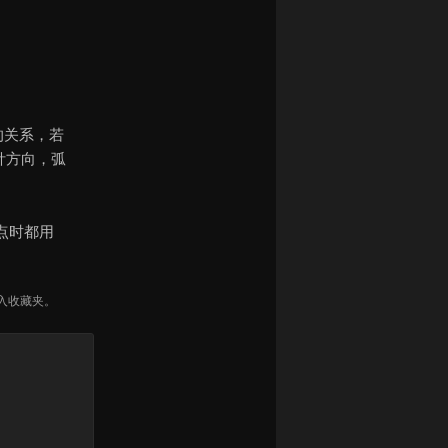
+1]的关系，若
逆时针方向，弧
点时都用
入收藏夹。