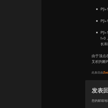
P[
P[
P[i
f=
长和
由于顶点
叉积判断
此条目由
Zuo
发表
您的邮箱地