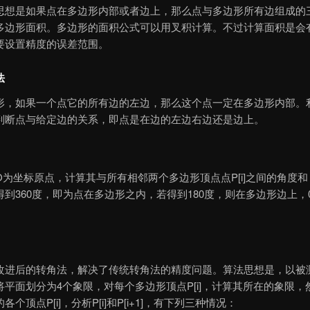
思想是如果点在多边形内部或者边上，那么点与多边形所有边组成的
多边形面积。多边形的面积公式可以用叉积计算。不过计算面积是会
要设置精度的误差范围。
法
形，如果一个点它的所有边的左边，那么这个点一定在多边形内部。
判断点与给定边的关系，即点是在边的左边右边还是边上。
O为坐标原点，计算其与所有相邻两个多边形顶点点P[i]之间的角度
得到360度，即为点在多边形之内，若得到180度，则在多边形边上，
改进后的转角法，解决了传统转角法的精度问题。算法思想是，以被
将平面划分为4个象限，对每个多边形顶点P[i]，计算其所在的象限，
各个顶点P[i]，分析P[i]和P[i+1]，有下列三种情况：