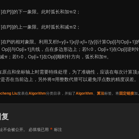
i+1]在P[i]的下一象限。此时弧长和加π/2；
i+1]在P[i]的上一象限。此时弧长和减π/2；
+1]在Pi的相对象限。利用叉积f=y[i+1]
x[i]-x[i+1]
y[i]计算Op[i]与Op[i
0，Op[i]与Op[i+1]共线，点在多边形边上；若f<0，Op[i+1]在Op[i]
减π；若f>0，Op[i+1]在Op[i]顺时针方向，弧长和加π。
在原点和坐标轴上时需要特殊处理，为了准确性，应该在每次计算顶
P是否在当前边上，另外将π用整数代替可以避免浮点数的精度误差。
cheng Liu
发表在
Algorithm
分类目录，并贴了
Algorithm
、
算法
标签。将
固定链接
加
回复
*
址不会被公开。
必填项已用
标注