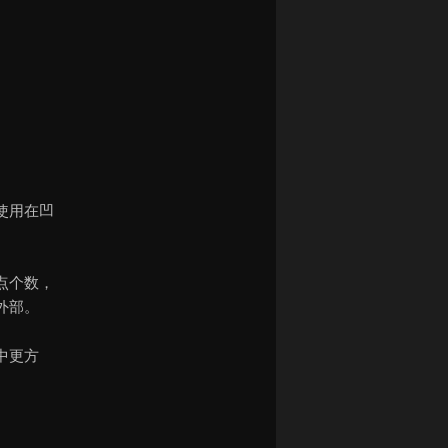
使用在凹
点个数，
外部。
中更方