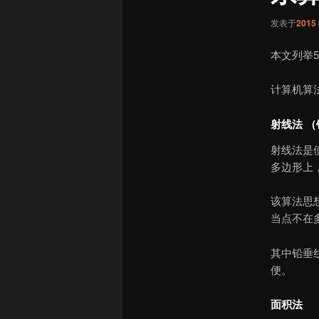
发表于
2015
本文列举
计算机算
射线法 
射线法是
多边形上
该算法思
当点不在
其中铅垂
便。
面积法