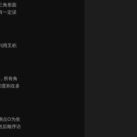
三角形面
有一定误
利用叉积
和，所有角
0度则在多
测点O为坐
然后顺序访