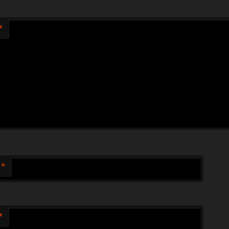
*
*
*