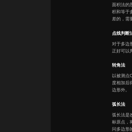
面积法的
积和等于
差的，需
点线判断
对于多边
正好可以
转角法
以被测点
度相加后
边形外。
弧长法
弧长法是
标原点，
问多边形的