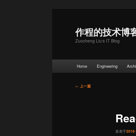
跳
至
主
作程的技术博
内
Zuocheng Liu‘s IT Blog
容
区
域
主
Home
Engineering
Archi
页
文
←
上一篇
章
导
航
Re
发表于
2016