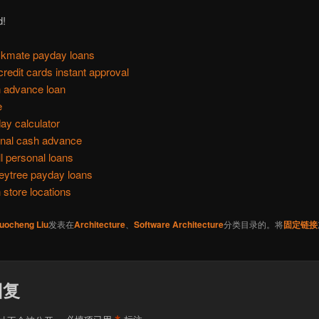
d!
kmate payday loans
credit cards instant approval
 advance loan
e
ay calculator
onal cash advance
l personal loans
ytree payday loans
 store locations
uocheng Liu
发表在
Architecture
、
Software Architecture
分类目录的。将
固定链接
回复