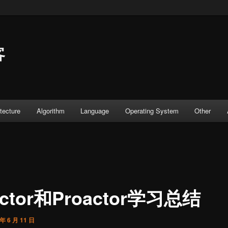
客
tecture
Algorithm
Language
Operating System
Other
actor和Proactor学习总结
 年 6 月 11 日