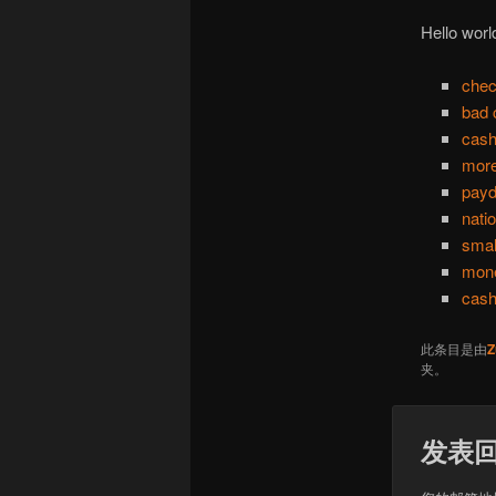
Hello worl
chec
bad 
cash
mor
payd
nati
smal
mone
cash
此条目是由
Z
夹。
发表