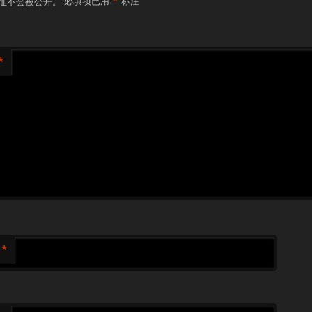
*
址不会被公开。
必填项已用
标注
*
*