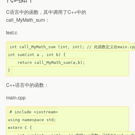
C语言中的函数，其中调用了C++中的
call_MyMath_sum：
test.c
int call_MyMath_sum (int, int); // 此函数定义在main.cp
int sum(int a , int b) {

    return call_MyMath_sum(a,b);

C++语言中的函数：
main.cpp
# include <iostream>

using namespace std;

extern C { 
