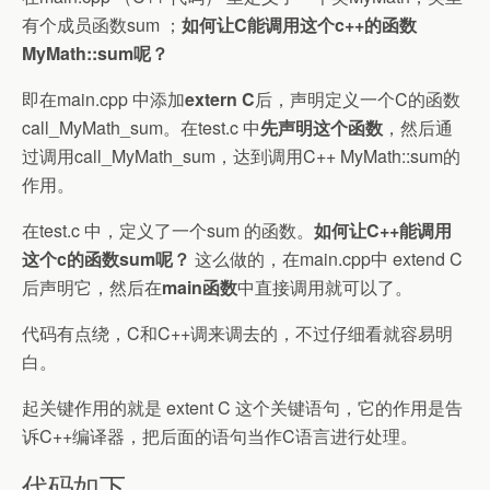
有个成员函数sum ；
如何让C能调用这个c++的函数
MyMath::sum呢？
即在main.cpp 中添加
extern C
后，声明定义一个C的函数
call_MyMath_sum。在test.c 中
先声明这个函数
，然后通
过调用call_MyMath_sum，达到调用C++ MyMath::sum的
作用。
在test.c 中，定义了一个sum 的函数。
如何让C++能调用
这个c的函数sum呢？
这么做的，在main.cpp中 extend C
后声明它，然后在
main函数
中直接调用就可以了。
代码有点绕，C和C++调来调去的，不过仔细看就容易明
白。
起关键作用的就是 extent C 这个关键语句，它的作用是告
诉C++编译器，把后面的语句当作C语言进行处理。
代码如下