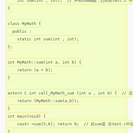
    int sum(int , int);  // 声明sum函数，已经在test.c 
} 

class MyMath { 

  public : 

    static int sum(int , int); 

};

int MyMath::sum(int a, int b) { 

    return (a + b); 

} 

extern C int call_MyMath_sum (int a , int b) {  
    return (MyMath::sum(a,b)); 

} 

int main(void) { 

    cout< <sum(5,6); return 0;  // 此sum是 在test.c中