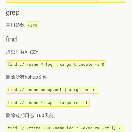
grep
常用参数
-Irn
find
清空所有log文件
find ./ -name *.log | xargs truncate -s 0
删除所有nohup文件
find ./ -name nohup.out | xargs rm -rf
find ./ -name *.swp | xargs rm -rf
删除过期日志（60天前）
find ./ -mtime +60 -name log.* -exec rm -rf {} \;