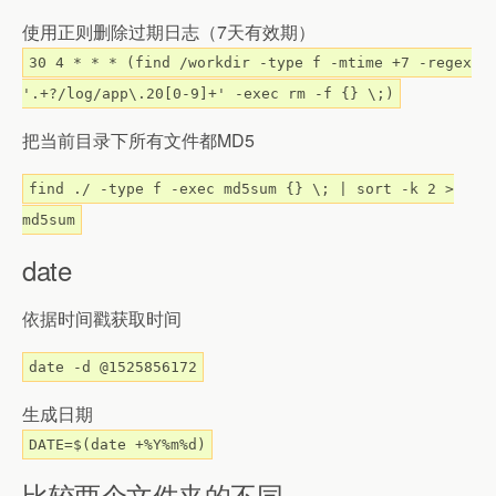
使用正则删除过期日志（7天有效期）
30 4 * * * (find /workdir -type f -mtime +7 -regex
'.+?/log/app\.20[0-9]+' -exec rm -f {} \;)
把当前目录下所有文件都MD5
find ./ -type f -exec md5sum {} \; | sort -k 2 >
md5sum
date
依据时间戳获取时间
date -d @1525856172
生成日期
DATE=$(date +%Y%m%d)
比较两个文件夹的不同