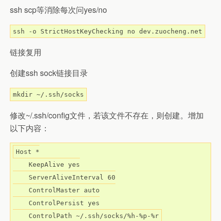
ssh scp等消除每次问yes/no
ssh -o StrictHostKeyChecking no dev.zuocheng.net
链接复用
创建ssh sock链接目录
mkdir ~/.ssh/socks
修改~/.ssh/config文件，若该文件不存在，则创建。增加
以下内容：
Host *

    KeepAlive yes

    ServerAliveInterval 60

    ControlMaster auto

    ControlPersist yes

    ControlPath ~/.ssh/socks/%h-%p-%r